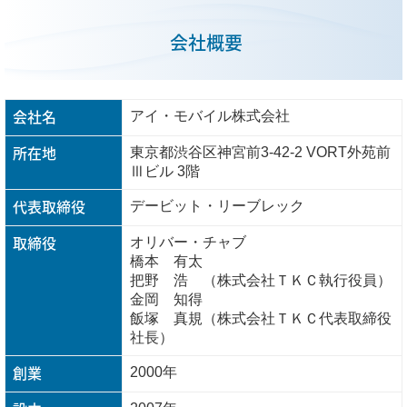
会社概要
会社名
アイ・モバイル株式会社
所在地
東京都渋谷区神宮前3-42-2 VORT外苑前
Ⅲビル 3階
代表取締役
デービット・リーブレック
取締役
オリバー・チャブ
橋本 有太
把野 浩 （株式会社ＴＫＣ執行役員）
金岡 知得
飯塚 真規（株式会社ＴＫＣ代表取締役
社長）
創業
2000年